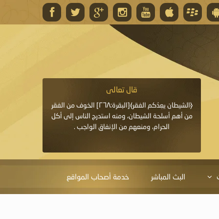
قال تعالى
قال 
﴿وَاللَّهُ يَعِدُكُمْ مَغْفِرَةً مِنْهُ وَفَضْلًا﴾[البقرة: ٢٦٨] قدَّم
﴿الشيطان يعِدُكم الفقر﴾[البقرة:٢٦٨] الخوف من الفقر
«خَيْرُ الدُّعَاءِ دُعَاءُ يَو
ايا التي
من أهم أسلحة الشيطان، ومنه استدرج الناس إلى أكل
قَبْلِي: لاَ إِلَهَ إِلاَّ 
الحرام، ومنعهم من الإنفاق الواجب .
الْحَمْدُ،
البث المباشر
خدمة أصحاب المواقع