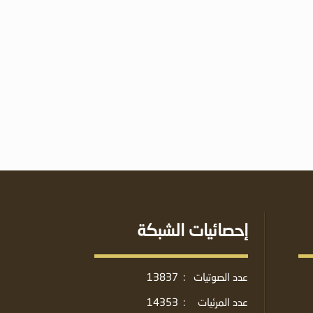
إحصائيات الشبكة
عدد الصوتيات
:
13837
عدد المرئيات
:
14353