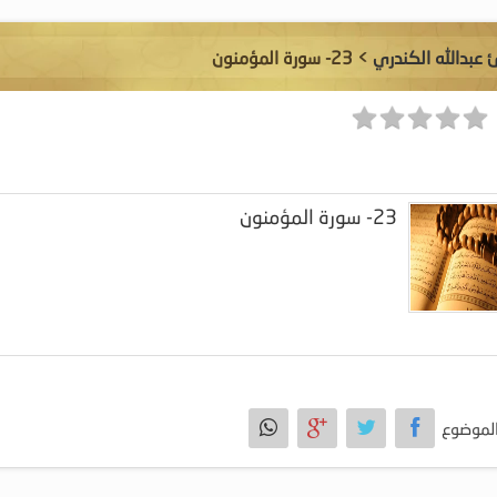
ئ عبدالله الكندري
> 23- سورة المؤمنون
23- سورة المؤمنون
لموضوع