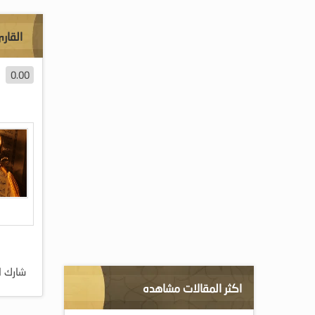
القار
0.00
شارك ا
اكثر المقالات مشاهده