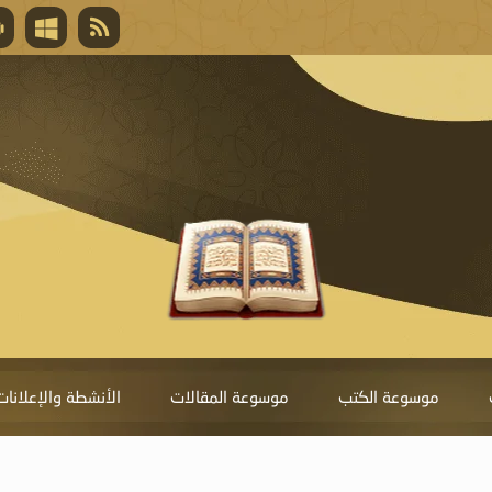
قال تعالى
المغفرة لأنها أغلى جائزة، وهي مفتاح باب العط
تحول دونها الذنوب.
موسوعة الكتب
موسوعة المقالات
الأنشطة والإعلانات