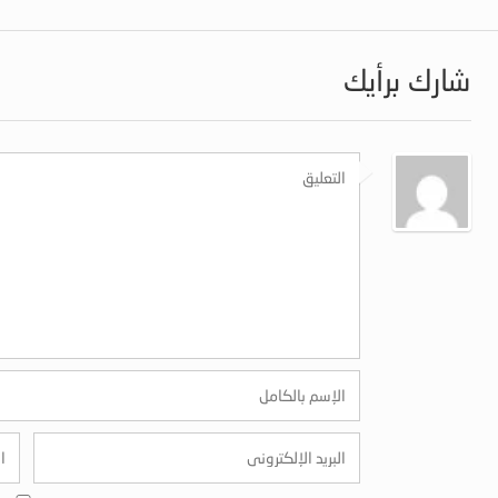
شارك برأيك