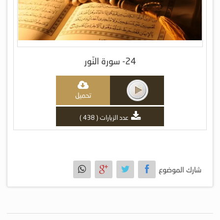
24- سورة النّور
تحميل
عدد الزيارات ( 438 )
شارك الموضوع