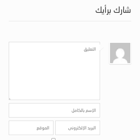
شارك برأيك