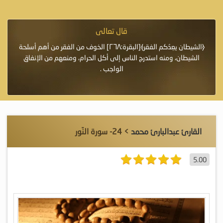
قال تعالى
فرة لأنها أغلى
﴿الشيطان يعِدُكم الفقر﴾[البقرة:٢٦٨] الخوف من الفقر من أهم أسلحة
«خَيْرُ
الشيطان، ومنه استدرج الناس إلى أكل الحرام، ومنعهم من الإنفاق
اللَّ
الواجب .
القارئ عبدالبارئ محمد
> 24- سورة النّور
5.00