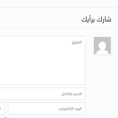
شارك برأيك