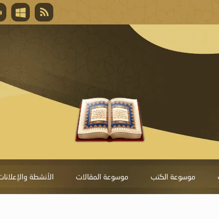
قال تعالى
المغفرة لأنها أغلى جائزة، وهي مفتاح باب العط
تحول دونها الذنوب.
موسوعة الكتب
موسوعة المقالات
الأنشطة والإعلانات