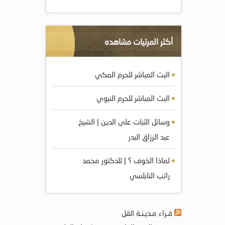
أكثر المرئيات مشاهده
البث المباشر للحرم المكي
البث المباشر للحرم النبوي
وسائل الثبات على الدين | الشيخ
عبد الرزاق البدر
لماذا الخوف ؟ | للدكتور محمد
راتب النابلسي
قـراء مـديـنـة القل