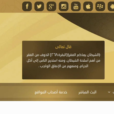
قال تعالى
قال 
﴿وَاللَّهُ يَعِدُكُمْ مَغْفِرَةً مِنْهُ وَفَضْلًا﴾[البقرة: ٢٦٨] قدَّم
﴿الشيطان يعِدُكم الفقر﴾[البقرة:٢٦٨] الخوف من الفقر
«خَيْرُ الدُّعَاءِ دُعَاءُ يَو
ايا التي
من أهم أسلحة الشيطان، ومنه استدرج الناس إلى أكل
قَبْلِي: لاَ إِلَهَ إِلاَّ 
الحرام، ومنعهم من الإنفاق الواجب .
الْحَمْدُ،
البث المباشر
خدمة أصحاب المواقع