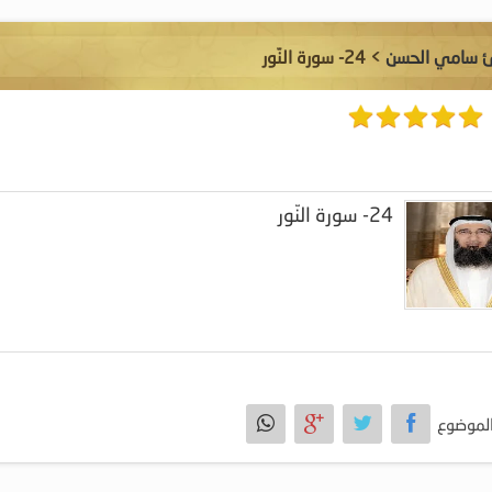
ئ سامي الحسن
> 24- سورة النّور
24- سورة النّور
لموضوع