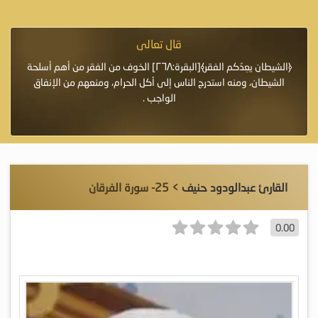
قال تعالى
فرة لأنها أغلى
﴿الشيطان يعِدُكم الفقر﴾[البقرة:٢٦٨] الخوف من الفقر من أهم أسلحة
«خَيْرُ
الشيطان، ومنه استدرج الناس إلى أكل الحرام، ومنعهم من الإنفاق
اللَّ
الواجب .
القارئ عبدالودود حنيف
> 25- سورة الفرقان
0.00