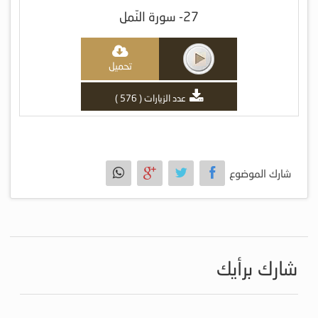
27- سورة النّمل
تحميل
عدد الزيارات ( 576 )
شارك الموضوع
شارك برأيك