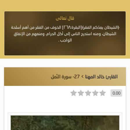
قال تعالى
فرة لأنها أغلى
﴿الشيطان يعِدُكم الفقر﴾[البقرة:٢٦٨] الخوف من الفقر من أهم أسلحة
«خَيْرُ
الشيطان، ومنه استدرج الناس إلى أكل الحرام، ومنعهم من الإنفاق
اللَّ
الواجب .
القارئ خالد المهنا
> 27- سورة النّمل
0.00