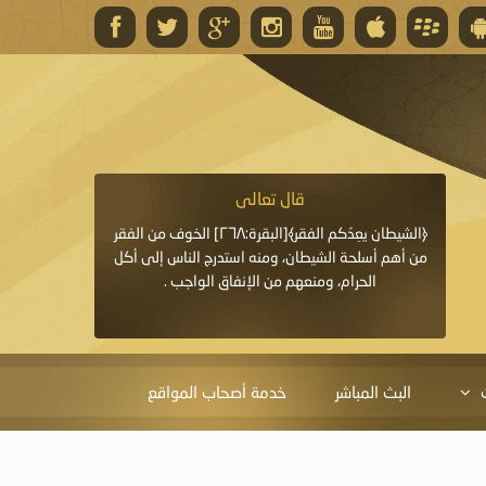
قال تعالى
قال 
﴿وَاللَّهُ يَعِدُكُمْ مَغْفِرَةً مِنْهُ وَفَضْلًا﴾[البقرة: ٢٦٨] قدَّم
﴿الشيطان يعِدُكم الفقر﴾[البقرة:٢٦٨] الخوف من الفقر
«خَيْرُ الدُّعَاءِ دُعَاءُ يَو
ايا التي
من أهم أسلحة الشيطان، ومنه استدرج الناس إلى أكل
قَبْلِي: لاَ إِلَهَ إِلاَّ 
الحرام، ومنعهم من الإنفاق الواجب .
الْحَمْدُ،
البث المباشر
خدمة أصحاب المواقع