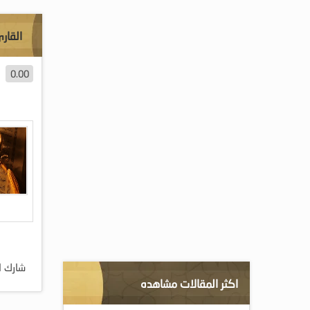
القار
0.00
شارك ا
اكثر المقالات مشاهده