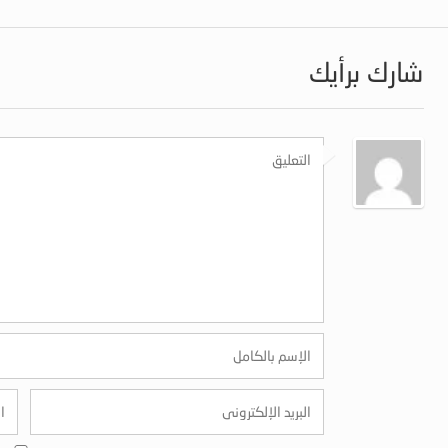
شارك برأيك