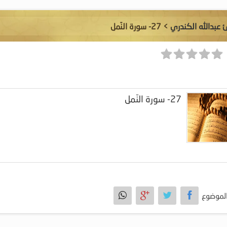
ئ عبدالله الكندري
> 27- سورة النّمل
27- سورة النّمل
لموضوع