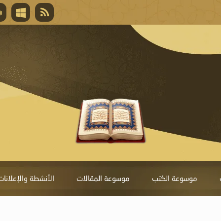
قال تعالى
المغفرة لأنها أغلى جائزة، وهي مفتاح باب العط
تحول دونها الذنوب.
موسوعة الكتب
موسوعة المقالات
الأنشطة والإعلانات