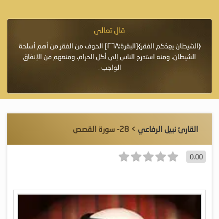
قال تعالى
فرة لأنها أغلى
﴿الشيطان يعِدُكم الفقر﴾[البقرة:٢٦٨] الخوف من الفقر من أهم أسلحة
«خَيْرُ
الشيطان، ومنه استدرج الناس إلى أكل الحرام، ومنعهم من الإنفاق
اللَّ
الواجب .
القارئ نبيل الرفاعي
> 28- سورة القصص
0.00