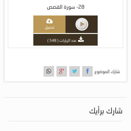
28- سورة القصص
تحميل
عدد الزيارات ( 548 )
شارك الموضوع
شارك برأيك