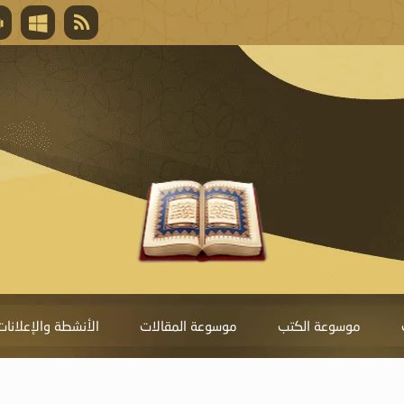
قال تعالى
المغفرة لأنها أغلى جائزة، وهي مفتاح باب العط
تحول دونها الذنوب.
موسوعة الكتب
موسوعة المقالات
الأنشطة والإعلانات