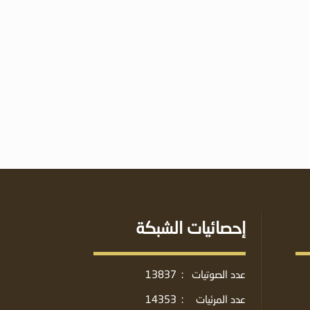
إحصائيات الشبكة
عدد الصوتيات
:
13837
عدد المرئيات
:
14353