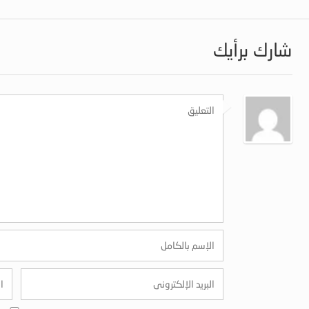
شارك برأيك