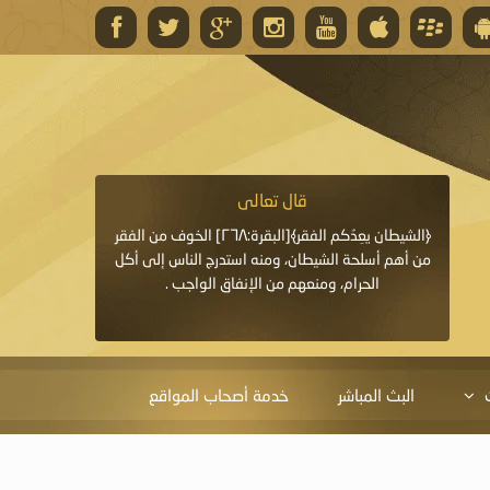
قال تعالى
قال 
﴿وَاللَّهُ يَعِدُكُمْ مَغْفِرَةً مِنْهُ وَفَضْلًا﴾[البقرة: ٢٦٨] قدَّم
﴿الشيطان يعِدُكم الفقر﴾[البقرة:٢٦٨] الخوف من الفقر
«خَيْرُ الدُّعَاءِ دُعَاءُ يَو
ايا التي
من أهم أسلحة الشيطان، ومنه استدرج الناس إلى أكل
قَبْلِي: لاَ إِلَهَ إِلاَّ 
الحرام، ومنعهم من الإنفاق الواجب .
الْحَمْدُ،
البث المباشر
خدمة أصحاب المواقع