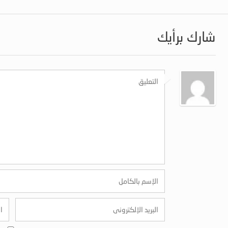
شارك برأيك