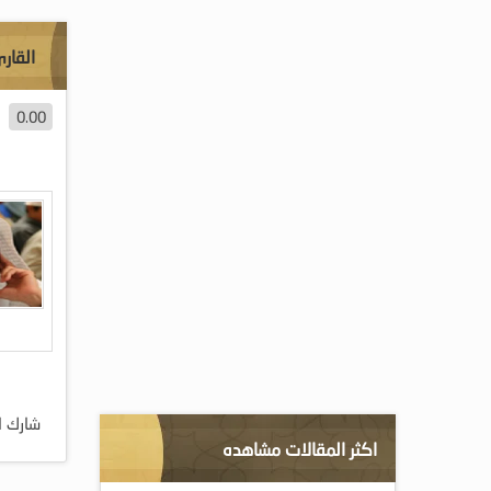
القار
0.00
شارك ا
اكثر المقالات مشاهده