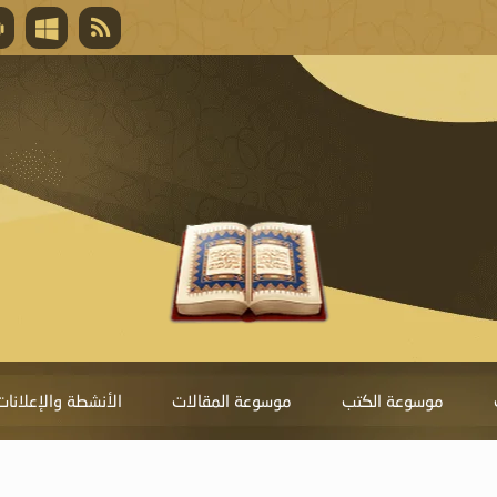
قال تعالى
المغفرة لأنها أغلى جائزة، وهي مفتاح باب العط
تحول دونها الذنوب.
موسوعة الكتب
موسوعة المقالات
الأنشطة والإعلانات