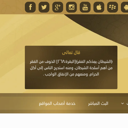
قال تعالى
قال 
﴿وَاللَّهُ يَعِدُكُمْ مَغْفِرَةً مِنْهُ وَفَضْلًا﴾[البقرة: ٢٦٨] قدَّم
﴿الشيطان يعِدُكم الفقر﴾[البقرة:٢٦٨] الخوف من الفقر
«خَيْرُ الدُّعَاءِ دُعَاءُ يَو
ايا التي
من أهم أسلحة الشيطان، ومنه استدرج الناس إلى أكل
قَبْلِي: لاَ إِلَهَ إِلاَّ 
الحرام، ومنعهم من الإنفاق الواجب .
الْحَمْدُ،
البث المباشر
خدمة أصحاب المواقع