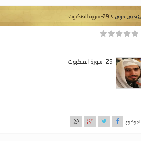
ئ يحيى حوى
> 29- سورة العنكبوت
29- سورة العنكبوت
لموضوع