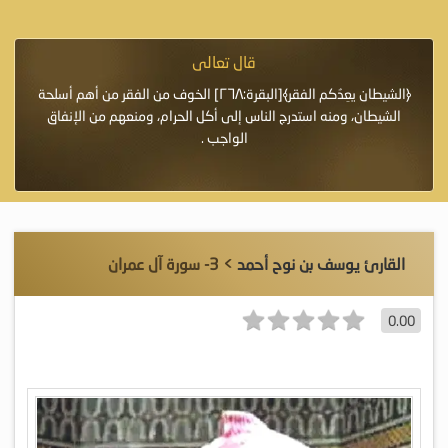
قال تعالى
فرة لأنها أغلى
﴿الشيطان يعِدُكم الفقر﴾[البقرة:٢٦٨] الخوف من الفقر من أهم أسلحة
«خَيْرُ
الشيطان، ومنه استدرج الناس إلى أكل الحرام، ومنعهم من الإنفاق
اللَّ
الواجب .
القارئ يوسف بن نوح أحمد
> 3- سورة آل عمران
0.00