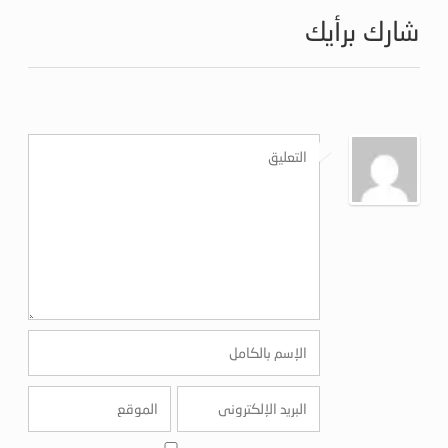
شارك برأيك