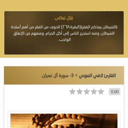
قال تعالى
فرة لأنها أغلى
﴿الشيطان يعِدُكم الفقر﴾[البقرة:٢٦٨] الخوف من الفقر من أهم أسلحة
«خَيْرُ
الشيطان، ومنه استدرج الناس إلى أكل الحرام، ومنعهم من الإنفاق
اللَّ
الواجب .
القارئ لافي العوني
> 3- سورة آل عمران
0.00