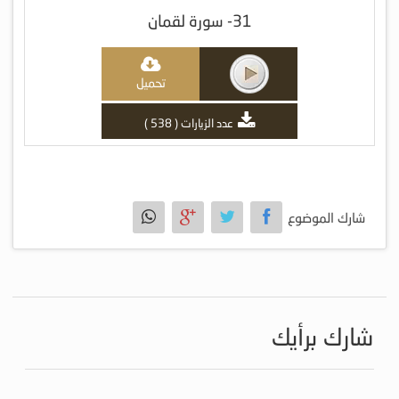
31- سورة لقمان
تحميل
عدد الزيارات ( 538 )
شارك الموضوع
شارك برأيك