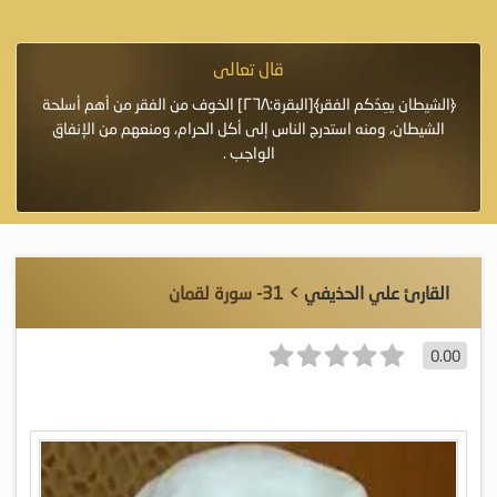
قال تعالى
فرة لأنها أغلى
﴿الشيطان يعِدُكم الفقر﴾[البقرة:٢٦٨] الخوف من الفقر من أهم أسلحة
«خَيْرُ
الشيطان، ومنه استدرج الناس إلى أكل الحرام، ومنعهم من الإنفاق
اللَّ
الواجب .
القارئ علي الحذيفي
> 31- سورة لقمان
0.00