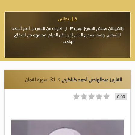
قال تعالى
فرة لأنها أغلى
﴿الشيطان يعِدُكم الفقر﴾[البقرة:٢٦٨] الخوف من الفقر من أهم أسلحة
«خَيْرُ
الشيطان، ومنه استدرج الناس إلى أكل الحرام، ومنعهم من الإنفاق
اللَّ
الواجب .
القارئ عبدالهادي أحمد كناكري
> 31- سورة لقمان
0.00