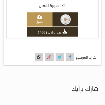
31- سورة لقمان
تحميل
عدد الزيارات ( 466 )
شارك الموضوع
شارك برأيك