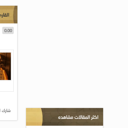
القار
0.00
شارك ا
اكثر المقالات مشاهده