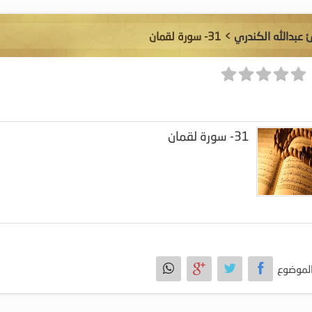
ئ عبدالله الكندري
> 31- سورة لقمان
31- سورة لقمان
لموضوع