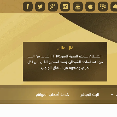
قال تعالى
قال 
﴿وَاللَّهُ يَعِدُكُمْ مَغْفِرَةً مِنْهُ وَفَضْلًا﴾[البقرة: ٢٦٨] قدَّم
﴿الشيطان يعِدُكم الفقر﴾[البقرة:٢٦٨] الخوف من الفقر
«خَيْرُ الدُّعَاءِ دُعَاءُ يَو
ايا التي
من أهم أسلحة الشيطان، ومنه استدرج الناس إلى أكل
قَبْلِي: لاَ إِلَهَ إِلاَّ 
الحرام، ومنعهم من الإنفاق الواجب .
الْحَمْدُ،
البث المباشر
خدمة أصحاب المواقع