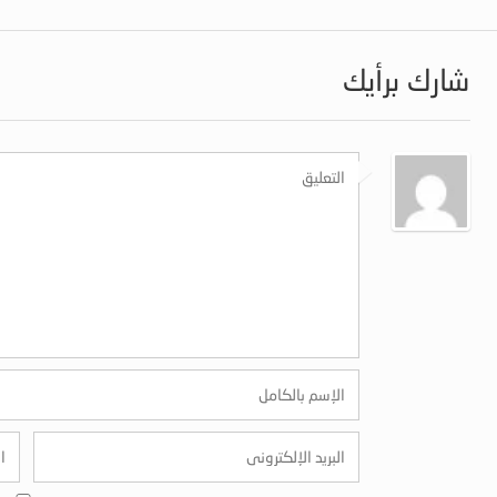
شارك برأيك