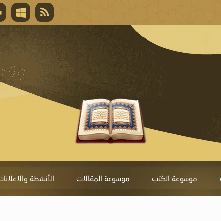
قال تعالى
المغفرة لأنها أغلى جائزة، وهي مفتاح باب العط
تحول دونها الذنوب.
موسوعة الكتب
موسوعة المقالات
الأنشطة والإعلانات