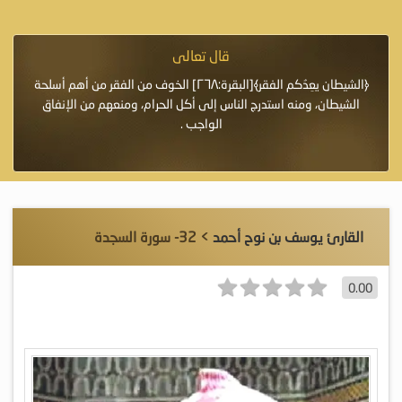
قال تعالى
فرة لأنها أغلى
﴿الشيطان يعِدُكم الفقر﴾[البقرة:٢٦٨] الخوف من الفقر من أهم أسلحة
«خَيْرُ
الشيطان، ومنه استدرج الناس إلى أكل الحرام، ومنعهم من الإنفاق
اللَّ
الواجب .
القارئ يوسف بن نوح أحمد
> 32- سورة السجدة
0.00