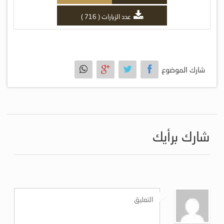
عدد الزيارات ( 716 )
شارك الموضوع
شارك برأيك