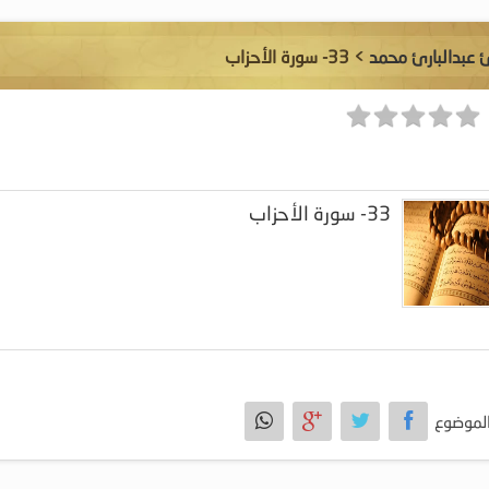
ئ عبدالبارئ محمد
> 33- سورة الأحزاب
33- سورة الأحزاب
لموضوع