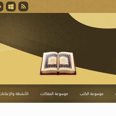
قال تعالى
المغفرة لأنها أغلى جائزة، وهي مفتاح باب العط
تحول دونها الذنوب.
موسوعة الكتب
موسوعة المقالات
الأنشطة والإعلانات