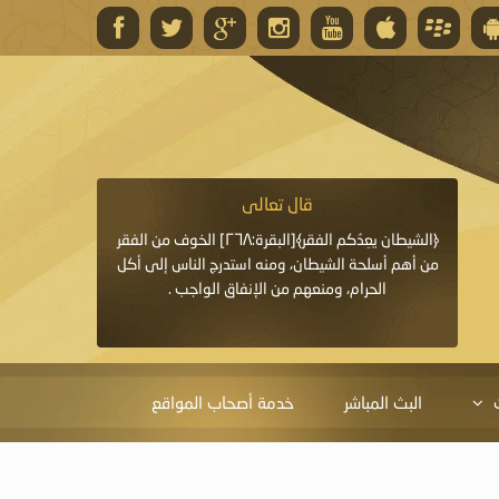
قال تعالى
قال 
﴿وَاللَّهُ يَعِدُكُمْ مَغْفِرَةً مِنْهُ وَفَضْلًا﴾[البقرة: ٢٦٨] قدَّم
﴿الشيطان يعِدُكم الفقر﴾[البقرة:٢٦٨] الخوف من الفقر
«خَيْرُ الدُّعَاءِ دُعَاءُ يَو
ايا التي
من أهم أسلحة الشيطان، ومنه استدرج الناس إلى أكل
قَبْلِي: لاَ إِلَهَ إِلاَّ 
الحرام، ومنعهم من الإنفاق الواجب .
الْحَمْدُ،
البث المباشر
خدمة أصحاب المواقع