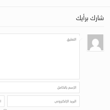
شارك برأيك