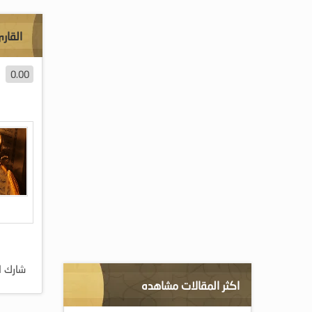
القار
0.00
شارك ا
اكثر المقالات مشاهده