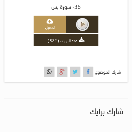
36- سورة يس
تحميل
عدد الزيارات ( 522 )
شارك الموضوع
شارك برأيك