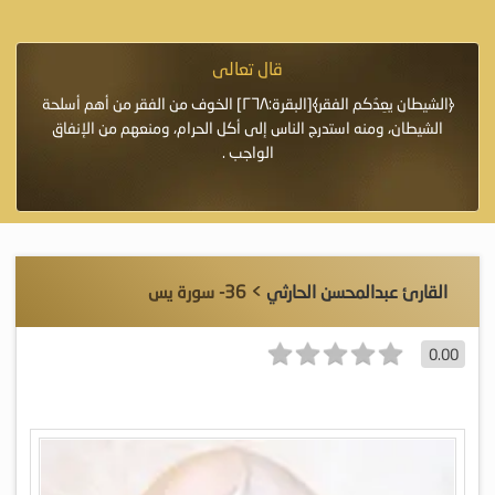
قال تعالى
فرة لأنها أغلى
﴿الشيطان يعِدُكم الفقر﴾[البقرة:٢٦٨] الخوف من الفقر من أهم أسلحة
«خَيْرُ
الشيطان، ومنه استدرج الناس إلى أكل الحرام، ومنعهم من الإنفاق
اللَّ
الواجب .
القارئ عبدالمحسن الحارثي
> 36- سورة يس
0.00