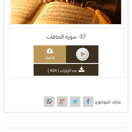
37- سورة الصافات
تحميل
عدد الزيارات ( 404 )
شارك الموضوع