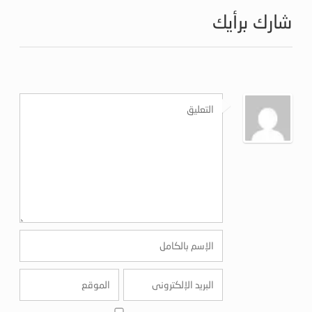
شارك برأيك