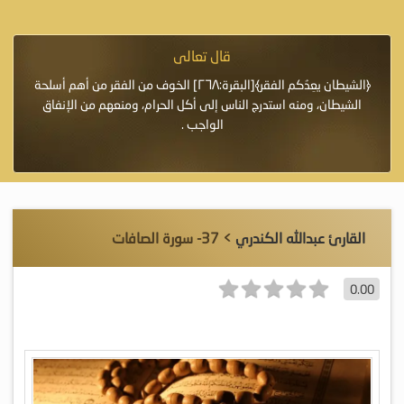
قال تعالى
فرة لأنها أغلى
﴿الشيطان يعِدُكم الفقر﴾[البقرة:٢٦٨] الخوف من الفقر من أهم أسلحة
«خَيْرُ
الشيطان، ومنه استدرج الناس إلى أكل الحرام، ومنعهم من الإنفاق
اللَّ
الواجب .
القارئ عبدالله الكندري
> 37- سورة الصافات
0.00