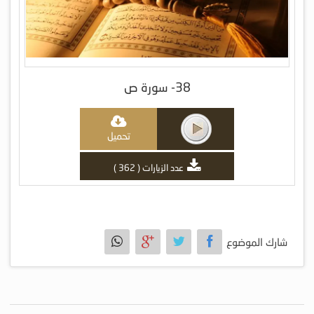
38- سورة ص
تحميل
عدد الزيارات ( 362 )
شارك الموضوع