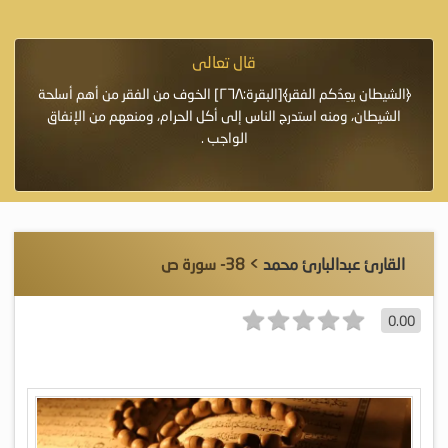
قال تعالى
فرة لأنها أغلى
﴿الشيطان يعِدُكم الفقر﴾[البقرة:٢٦٨] الخوف من الفقر من أهم أسلحة
«خَيْرُ
الشيطان، ومنه استدرج الناس إلى أكل الحرام، ومنعهم من الإنفاق
اللَّ
الواجب .
القارئ عبدالبارئ محمد
> 38- سورة ص
0.00