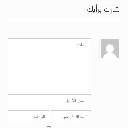
شارك برأيك