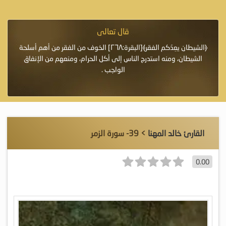
قال تعالى
فرة لأنها أغلى
﴿الشيطان يعِدُكم الفقر﴾[البقرة:٢٦٨] الخوف من الفقر من أهم أسلحة
«خَيْرُ
الشيطان، ومنه استدرج الناس إلى أكل الحرام، ومنعهم من الإنفاق
اللَّ
الواجب .
القارئ خالد المهنا
> 39- سورة الزمر
0.00