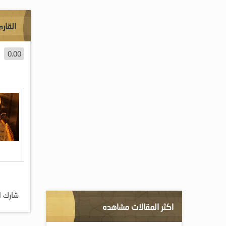
القار
0.00
شارك ا
اكثر المقالات مشاهده