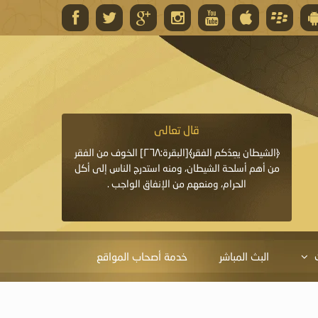
قال تعالى
قال 
﴿وَاللَّهُ يَعِدُكُمْ مَغْفِرَةً مِنْهُ وَفَضْلًا﴾[البقرة: ٢٦٨] قدَّم
﴿الشيطان يعِدُكم الفقر﴾[البقرة:٢٦٨] الخوف من الفقر
«خَيْرُ الدُّعَاءِ دُعَاءُ يَو
ايا التي
من أهم أسلحة الشيطان، ومنه استدرج الناس إلى أكل
قَبْلِي: لاَ إِلَهَ إِلاَّ 
الحرام، ومنعهم من الإنفاق الواجب .
الْحَمْدُ،
البث المباشر
خدمة أصحاب المواقع