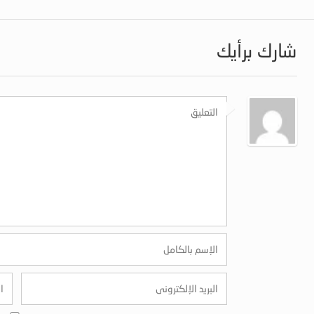
شارك برأيك