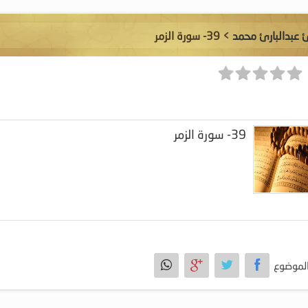
ئ عبدالبارئ محمد
> 39- سورة الزمر
39- سورة الزمر
لموضوع