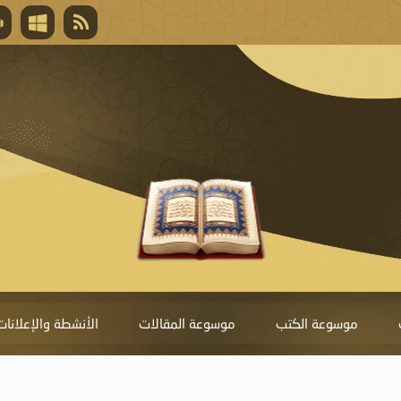
قال تعالى
المغفرة لأنها أغلى جائزة، وهي مفتاح باب العط
تحول دونها الذنوب.
موسوعة الكتب
موسوعة المقالات
الأنشطة والإعلانات