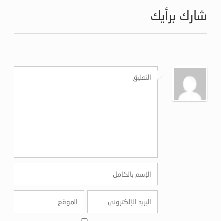
شارك برأيك