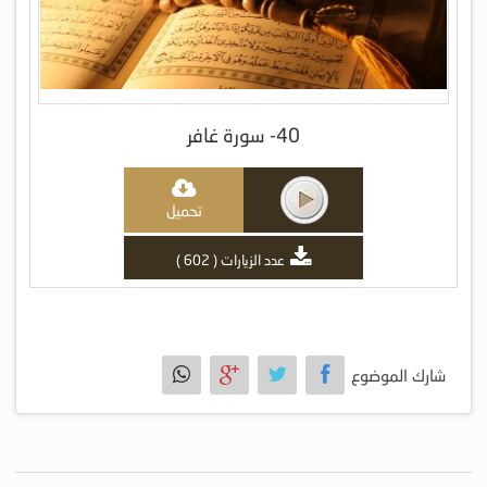
40- سورة غافر
تحميل
عدد الزيارات ( 602 )
شارك الموضوع