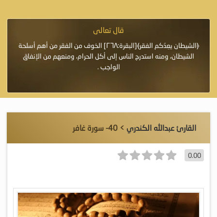
قال تعالى
فرة لأنها أغلى
﴿الشيطان يعِدُكم الفقر﴾[البقرة:٢٦٨] الخوف من الفقر من أهم أسلحة
«خَيْرُ
الشيطان، ومنه استدرج الناس إلى أكل الحرام، ومنعهم من الإنفاق
اللَّ
الواجب .
القارئ عبدالله الكندري
> 40- سورة غافر
0.00