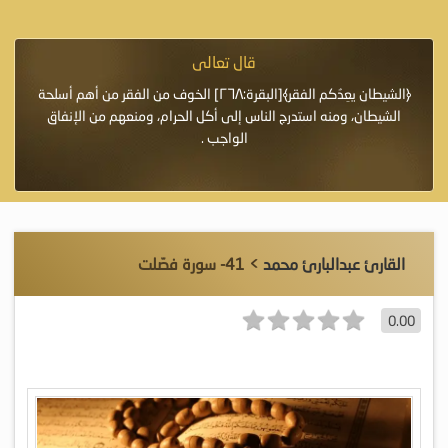
قال تعالى
فرة لأنها أغلى
﴿الشيطان يعِدُكم الفقر﴾[البقرة:٢٦٨] الخوف من الفقر من أهم أسلحة
«خَيْرُ
الشيطان، ومنه استدرج الناس إلى أكل الحرام، ومنعهم من الإنفاق
اللَّ
الواجب .
القارئ عبدالبارئ محمد
> 41- سورة فصّلت
0.00