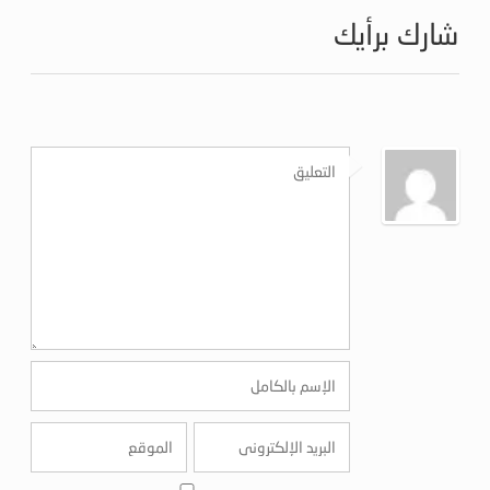
شارك برأيك