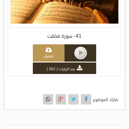
41- سورة فصّلت
تحميل
عدد الزيارات ( 362 )
شارك الموضوع