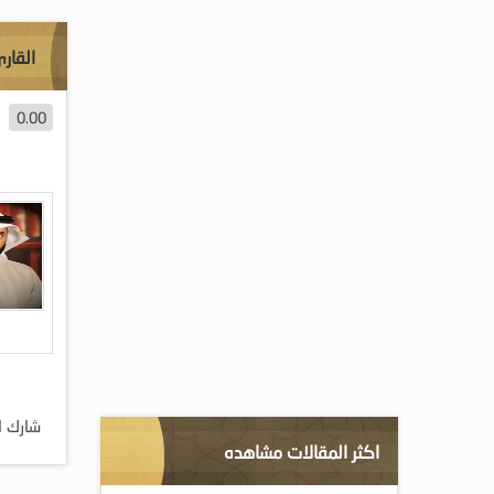
القار
0.00
شارك ا
اكثر المقالات مشاهده