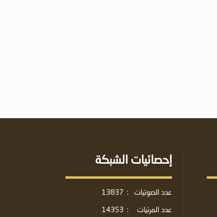
إحصائيات الشبكة
عدد الصوتيات
:
13837
عدد المرئيات
:
14353