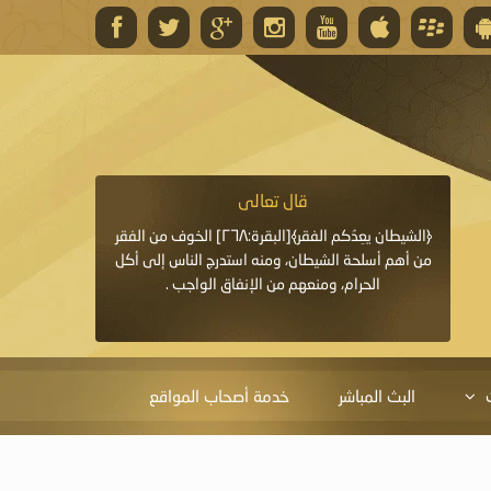
قال تعالى
قال 
﴿وَاللَّهُ يَعِدُكُمْ مَغْفِرَةً مِنْهُ وَفَضْلًا﴾[البقرة: ٢٦٨] قدَّم
﴿الشيطان يعِدُكم الفقر﴾[البقرة:٢٦٨] الخوف من الفقر
«خَيْرُ الدُّعَاءِ دُعَاءُ يَو
ايا التي
من أهم أسلحة الشيطان، ومنه استدرج الناس إلى أكل
قَبْلِي: لاَ إِلَهَ إِلاَّ 
الحرام، ومنعهم من الإنفاق الواجب .
الْحَمْدُ،
البث المباشر
خدمة أصحاب المواقع