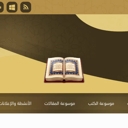
قال تعالى
المغفرة لأنها أغلى جائزة، وهي مفتاح باب العط
تحول دونها الذنوب.
موسوعة الكتب
موسوعة المقالات
الأنشطة والإعلانات