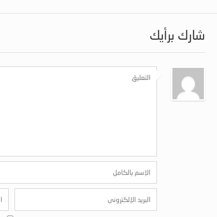
شارك برأيك