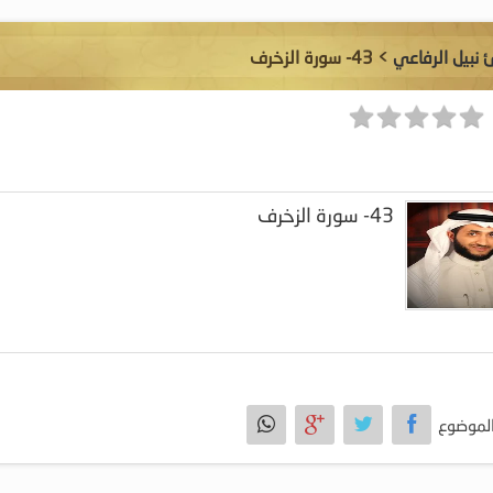
ئ نبيل الرفاعي
> 43- سورة الزخرف
43- سورة الزخرف
لموضوع