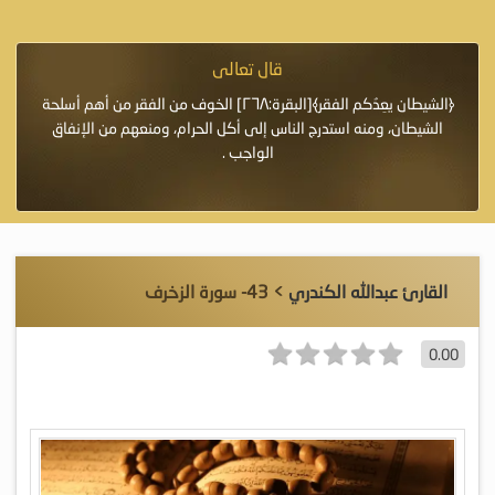
قال تعالى
فرة لأنها أغلى
﴿الشيطان يعِدُكم الفقر﴾[البقرة:٢٦٨] الخوف من الفقر من أهم أسلحة
«خَيْرُ
الشيطان، ومنه استدرج الناس إلى أكل الحرام، ومنعهم من الإنفاق
اللَّ
الواجب .
القارئ عبدالله الكندري
> 43- سورة الزخرف
0.00