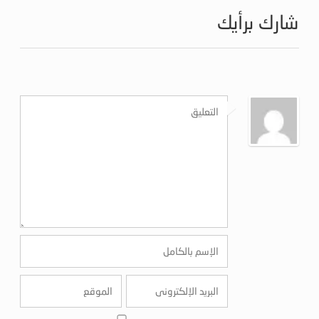
شارك برأيك