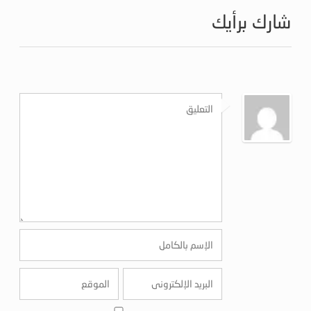
شارك برأيك