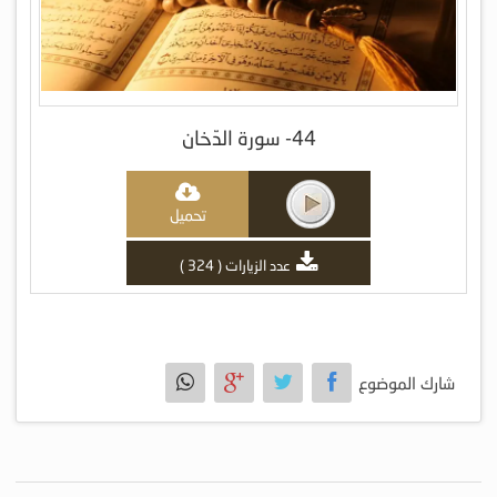
44- سورة الدّخان
تحميل
عدد الزيارات ( 324 )
شارك الموضوع