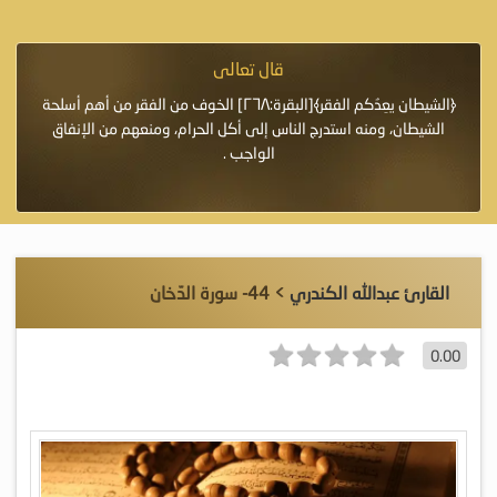
قال تعالى
فرة لأنها أغلى
﴿الشيطان يعِدُكم الفقر﴾[البقرة:٢٦٨] الخوف من الفقر من أهم أسلحة
«خَيْرُ
الشيطان، ومنه استدرج الناس إلى أكل الحرام، ومنعهم من الإنفاق
اللَّ
الواجب .
القارئ عبدالله الكندري
> 44- سورة الدّخان
0.00