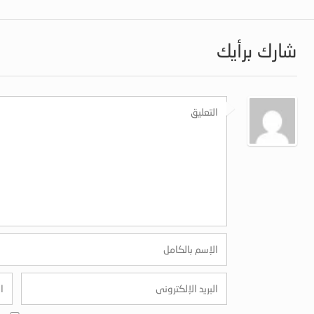
شارك برأيك