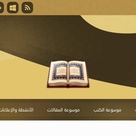
قال تعالى
المغفرة لأنها أغلى جائزة، وهي مفتاح باب العط
تحول دونها الذنوب.
موسوعة الكتب
موسوعة المقالات
الأنشطة والإعلانات