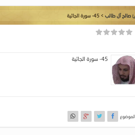
ئ صالح آل طالب
> 45- سورة الجاثية
45- سورة الجاثية
لموضوع