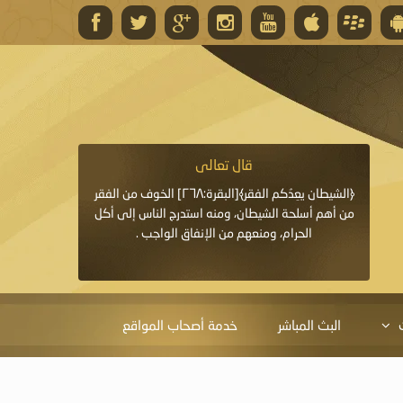
قال تعالى
قال 
﴿وَاللَّهُ يَعِدُكُمْ مَغْفِرَةً مِنْهُ وَفَضْلًا﴾[البقرة: ٢٦٨] قدَّم
﴿الشيطان يعِدُكم الفقر﴾[البقرة:٢٦٨] الخوف من الفقر
«خَيْرُ الدُّعَاءِ دُعَاءُ يَو
ايا التي
من أهم أسلحة الشيطان، ومنه استدرج الناس إلى أكل
قَبْلِي: لاَ إِلَهَ إِلاَّ 
الحرام، ومنعهم من الإنفاق الواجب .
الْحَمْدُ،
البث المباشر
خدمة أصحاب المواقع