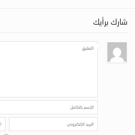
شارك برأيك