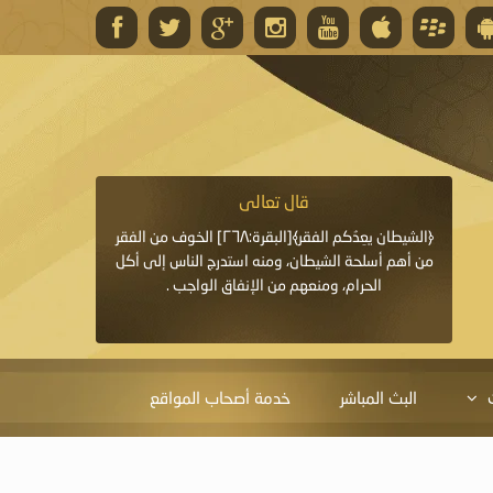
قال تعالى
قال 
﴿وَاللَّهُ يَعِدُكُمْ مَغْفِرَةً مِنْهُ وَفَضْلًا﴾[البقرة: ٢٦٨] قدَّم
﴿الشيطان يعِدُكم الفقر﴾[البقرة:٢٦٨] الخوف من الفقر
«خَيْرُ الدُّعَاءِ دُعَاءُ يَو
ايا التي
من أهم أسلحة الشيطان، ومنه استدرج الناس إلى أكل
قَبْلِي: لاَ إِلَهَ إِلاَّ 
الحرام، ومنعهم من الإنفاق الواجب .
الْحَمْدُ،
البث المباشر
خدمة أصحاب المواقع