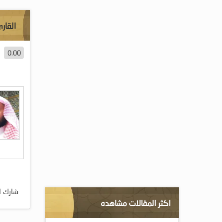
القار
0.00
شارك ا
اكثر المقالات مشاهده