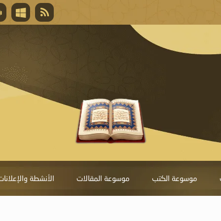
قال تعالى
المغفرة لأنها أغلى جائزة، وهي مفتاح باب العط
تحول دونها الذنوب.
موسوعة الكتب
موسوعة المقالات
الأنشطة والإعلانات