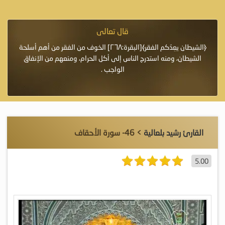
قال تعالى
فرة لأنها أغلى
﴿الشيطان يعِدُكم الفقر﴾[البقرة:٢٦٨] الخوف من الفقر من أهم أسلحة
«خَيْرُ
الشيطان، ومنه استدرج الناس إلى أكل الحرام، ومنعهم من الإنفاق
اللَّ
الواجب .
القارئ رشيد بلعالية
> 46- سورة الأحقاف
5.00