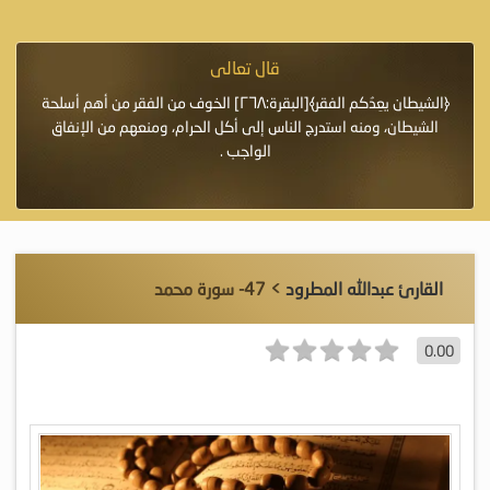
قال تعالى
فرة لأنها أغلى
﴿الشيطان يعِدُكم الفقر﴾[البقرة:٢٦٨] الخوف من الفقر من أهم أسلحة
«خَيْرُ
الشيطان، ومنه استدرج الناس إلى أكل الحرام، ومنعهم من الإنفاق
اللَّ
الواجب .
القارئ عبدالله المطرود
> 47- سورة محمد
0.00