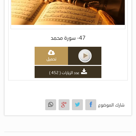
47- سورة محمد
تحميل
عدد الزيارات ( 452 )
شارك الموضوع