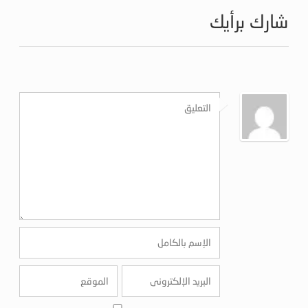
شارك برأيك