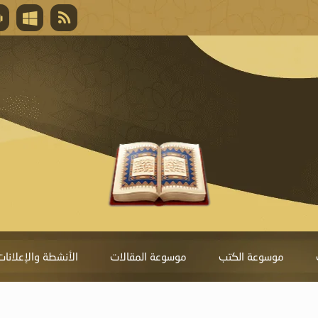
قال تعالى
المغفرة لأنها أغلى جائزة، وهي مفتاح باب العط
تحول دونها الذنوب.
موسوعة الكتب
موسوعة المقالات
الأنشطة والإعلانات