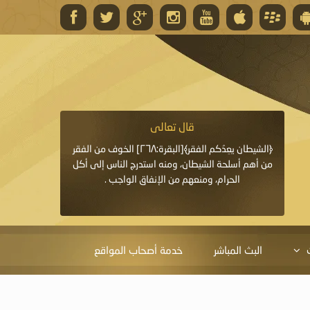
قال تعالى
قال 
﴿وَاللَّهُ يَعِدُكُمْ مَغْفِرَةً مِنْهُ وَفَضْلًا﴾[البقرة: ٢٦٨] قدَّم
﴿الشيطان يعِدُكم الفقر﴾[البقرة:٢٦٨] الخوف من الفقر
«خَيْرُ الدُّعَاءِ دُعَاءُ يَو
ايا التي
من أهم أسلحة الشيطان، ومنه استدرج الناس إلى أكل
قَبْلِي: لاَ إِلَهَ إِلاَّ 
الحرام، ومنعهم من الإنفاق الواجب .
الْحَمْدُ،
البث المباشر
خدمة أصحاب المواقع