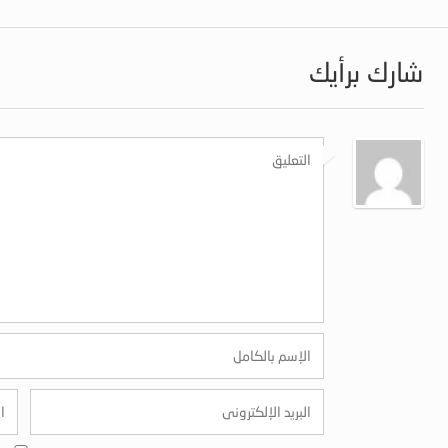
شارك برأيك