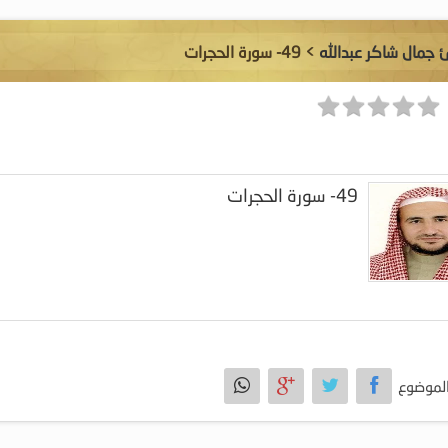
ئ جمال شاكر عبدالله
> 49- سورة الحجرات
49- سورة الحجرات
لموضوع