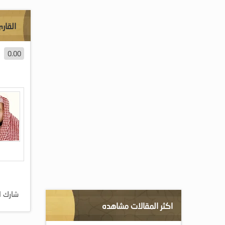
القار
0.00
شارك ا
اكثر المقالات مشاهده