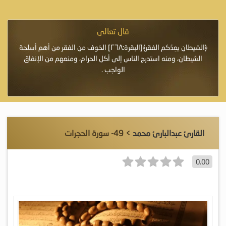
قال تعالى
فرة لأنها أغلى
﴿الشيطان يعِدُكم الفقر﴾[البقرة:٢٦٨] الخوف من الفقر من أهم أسلحة
«خَيْرُ
الشيطان، ومنه استدرج الناس إلى أكل الحرام، ومنعهم من الإنفاق
اللَّ
الواجب .
القارئ عبدالبارئ محمد
> 49- سورة الحجرات
0.00