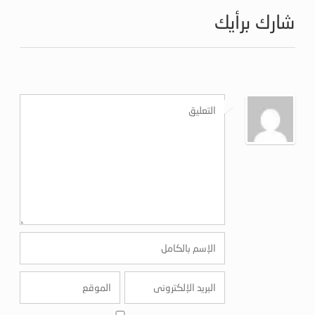
شارك برأيك