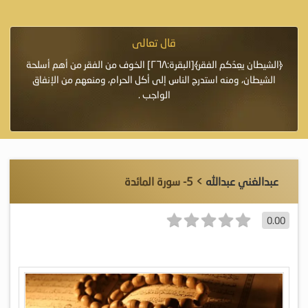
قال تعالى
فرة لأنها أغلى
﴿الشيطان يعِدُكم الفقر﴾[البقرة:٢٦٨] الخوف من الفقر من أهم أسلحة
«خَيْرُ
الشيطان، ومنه استدرج الناس إلى أكل الحرام، ومنعهم من الإنفاق
اللَّ
الواجب .
عبدالغني عبدالله
> 5- سورة المائدة
0.00