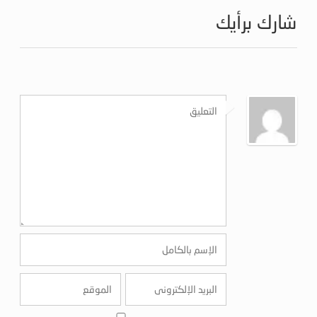
شارك برأيك