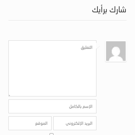
شارك برأيك