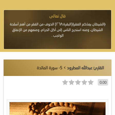
قال تعالى
فرة لأنها أغلى
﴿الشيطان يعِدُكم الفقر﴾[البقرة:٢٦٨] الخوف من الفقر من أهم أسلحة
«خَيْرُ
الشيطان، ومنه استدرج الناس إلى أكل الحرام، ومنعهم من الإنفاق
اللَّ
الواجب .
القارئ عبدالله المطرود
> 5- سورة المائدة
0.00