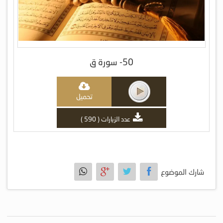
50- سورة ق
تحميل
عدد الزيارات ( 590 )
شارك الموضوع