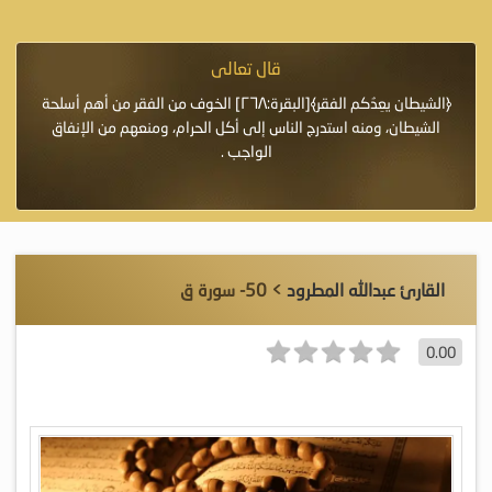
قال تعالى
فرة لأنها أغلى
﴿الشيطان يعِدُكم الفقر﴾[البقرة:٢٦٨] الخوف من الفقر من أهم أسلحة
«خَيْرُ
الشيطان، ومنه استدرج الناس إلى أكل الحرام، ومنعهم من الإنفاق
اللَّ
الواجب .
القارئ عبدالله المطرود
> 50- سورة ق
0.00