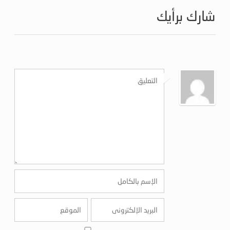
شارك برأيك