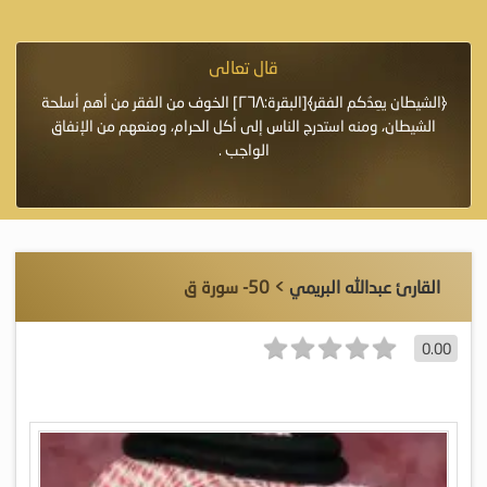
قال تعالى
فرة لأنها أغلى
﴿الشيطان يعِدُكم الفقر﴾[البقرة:٢٦٨] الخوف من الفقر من أهم أسلحة
«خَيْرُ
الشيطان، ومنه استدرج الناس إلى أكل الحرام، ومنعهم من الإنفاق
اللَّ
الواجب .
القارئ عبدالله البريمي
> 50- سورة ق
0.00