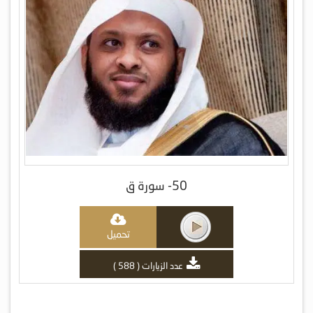
50- سورة ق
تحميل
عدد الزيارات ( 588 )