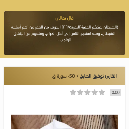
قال تعالى
فرة لأنها أغلى
﴿الشيطان يعِدُكم الفقر﴾[البقرة:٢٦٨] الخوف من الفقر من أهم أسلحة
«خَيْرُ
الشيطان، ومنه استدرج الناس إلى أكل الحرام، ومنعهم من الإنفاق
اللَّ
الواجب .
القارئ توفيق الصايغ
> 50- سورة ق
0.00