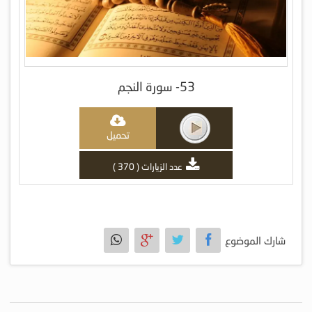
53- سورة النجم
تحميل
عدد الزيارات ( 370 )
شارك الموضوع