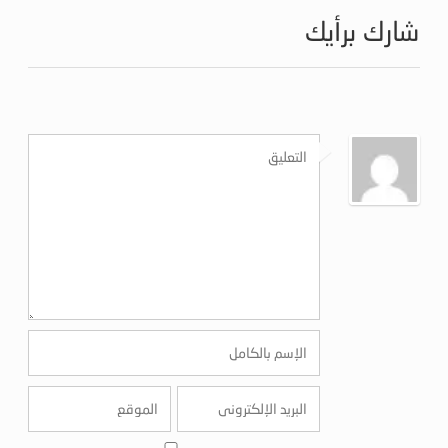
شارك برأيك