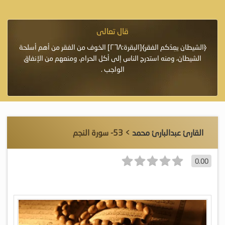
قال تعالى
فرة لأنها أغلى
﴿الشيطان يعِدُكم الفقر﴾[البقرة:٢٦٨] الخوف من الفقر من أهم أسلحة
«خَيْرُ
الشيطان، ومنه استدرج الناس إلى أكل الحرام، ومنعهم من الإنفاق
اللَّ
الواجب .
القارئ عبدالبارئ محمد
> 53- سورة النجم
0.00