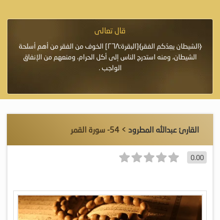
قال تعالى
فرة لأنها أغلى
﴿الشيطان يعِدُكم الفقر﴾[البقرة:٢٦٨] الخوف من الفقر من أهم أسلحة
«خَيْرُ
الشيطان، ومنه استدرج الناس إلى أكل الحرام، ومنعهم من الإنفاق
اللَّ
الواجب .
القارئ عبدالله المطرود
> 54- سورة القمر
0.00