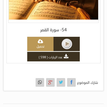
54- سورة القمر
تحميل
عدد الزيارات ( 598 )
شارك الموضوع