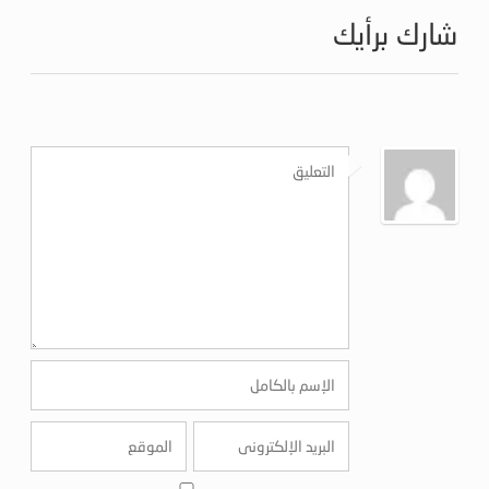
شارك برأيك