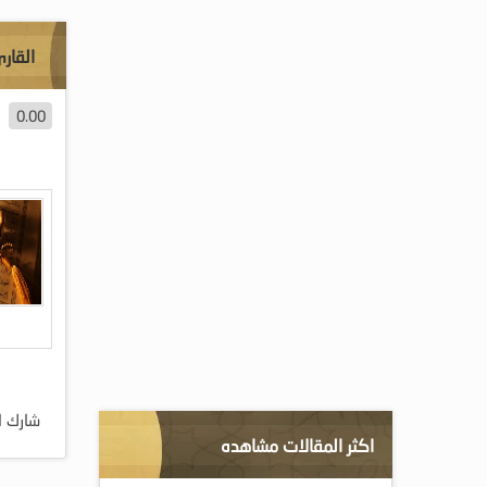
القار
0.00
شارك ا
اكثر المقالات مشاهده