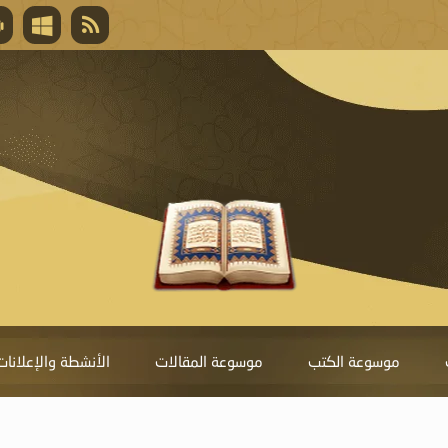
قال تعالى
المغفرة لأنها أغلى جائزة، وهي مفتاح باب العط
تحول دونها الذنوب.
موسوعة الكتب
موسوعة المقالات
الأنشطة والإعلانات