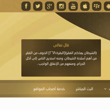
قال تعالى
قال 
﴿وَاللَّهُ يَعِدُكُمْ مَغْفِرَةً مِنْهُ وَفَضْلًا﴾[البقرة: ٢٦٨] قدَّم
﴿الشيطان يعِدُكم الفقر﴾[البقرة:٢٦٨] الخوف من الفقر
«خَيْرُ الدُّعَاءِ دُعَاءُ يَو
ايا التي
من أهم أسلحة الشيطان، ومنه استدرج الناس إلى أكل
قَبْلِي: لاَ إِلَهَ إِلاَّ 
الحرام، ومنعهم من الإنفاق الواجب .
الْحَمْدُ،
البث المباشر
خدمة أصحاب المواقع