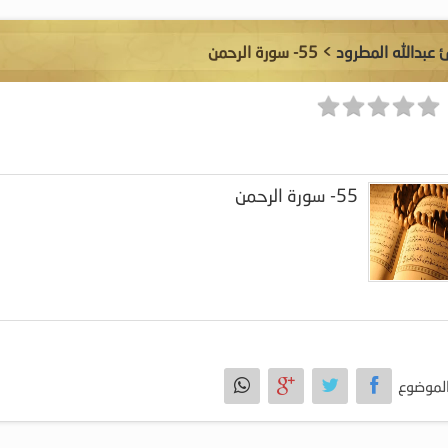
ئ عبدالله المطرود
> 55- سورة الرحمن
55- سورة الرحمن
لموضوع