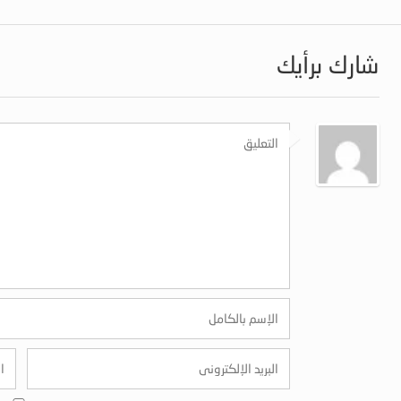
شارك برأيك