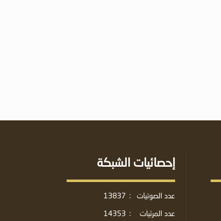
إحصائيات الشبكة
عدد الصوتيات
:
13837
عدد المرئيات
:
14353