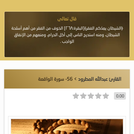
قال تعالى
فرة لأنها أغلى
﴿الشيطان يعِدُكم الفقر﴾[البقرة:٢٦٨] الخوف من الفقر من أهم أسلحة
«خَيْرُ
الشيطان، ومنه استدرج الناس إلى أكل الحرام، ومنعهم من الإنفاق
اللَّ
الواجب .
القارئ عبدالله المطرود
> 56- سورة الواقعة
0.00