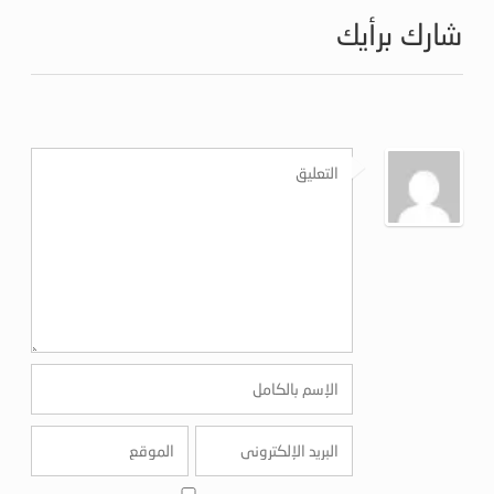
شارك برأيك