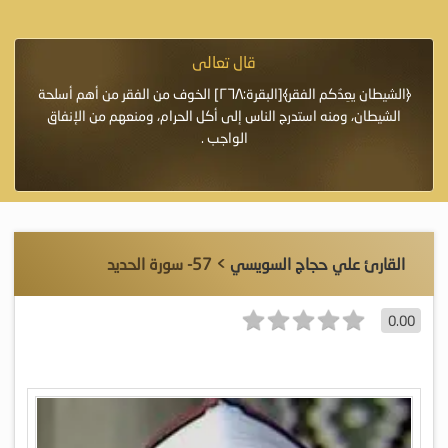
قال تعالى
فرة لأنها أغلى
﴿الشيطان يعِدُكم الفقر﴾[البقرة:٢٦٨] الخوف من الفقر من أهم أسلحة
«خَيْرُ
الشيطان، ومنه استدرج الناس إلى أكل الحرام، ومنعهم من الإنفاق
اللَّ
الواجب .
القارئ علي حجاج السويسي
> 57- سورة الحديد
0.00