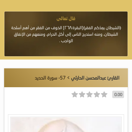
قال تعالى
فرة لأنها أغلى
﴿الشيطان يعِدُكم الفقر﴾[البقرة:٢٦٨] الخوف من الفقر من أهم أسلحة
«خَيْرُ
الشيطان، ومنه استدرج الناس إلى أكل الحرام، ومنعهم من الإنفاق
اللَّ
الواجب .
القارئ عبدالمحسن الحارثي
> 57- سورة الحديد
0.00