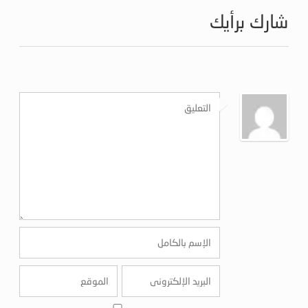
شارك برأيك