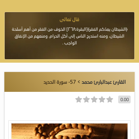
قال تعالى
فرة لأنها أغلى
﴿الشيطان يعِدُكم الفقر﴾[البقرة:٢٦٨] الخوف من الفقر من أهم أسلحة
«خَيْرُ
الشيطان، ومنه استدرج الناس إلى أكل الحرام، ومنعهم من الإنفاق
اللَّ
الواجب .
القارئ عبدالبارئ محمد
> 57- سورة الحديد
0.00