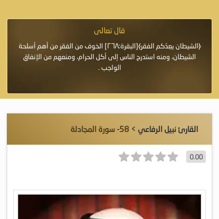
قال تعالى
فرة لأنها أغلى
﴿الشيطان يعِدُكم الفقر﴾[البقرة:٢٦٨] الخوف من الفقر من أهم أسلحة
«خَيْرُ
الشيطان، ومنه استدرج الناس إلى أكل الحرام، ومنعهم من الإنفاق
اللَّ
الواجب .
القارئ نبيل الرفاعي
> 58- سورة المجادلة
0.00