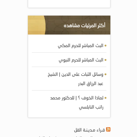
أكثر المرئيات مشاهده
البث المباشر للحرم المكي
البث المباشر للحرم النبوي
وسائل الثبات على الدين | الشيخ
عبد الرزاق البدر
لماذا الخوف ؟ | للدكتور محمد
راتب النابلسي
قـراء مـديـنـة القل