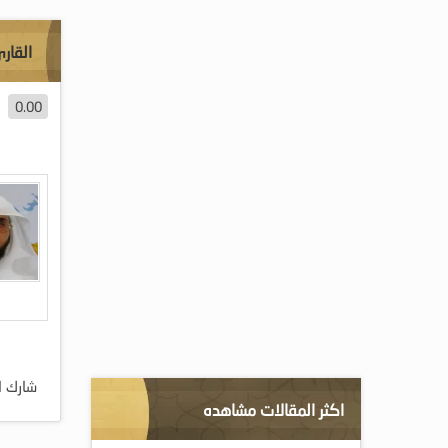
القار
0.00
شارك ا
اكثر المقالات مشاهده