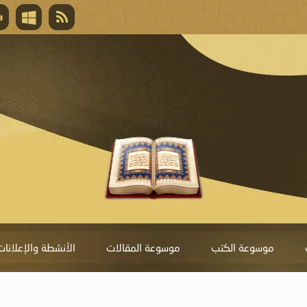
قال تعالى
المغفرة لأنها أغلى جائزة، وهي مفتاح باب العط
تحول دونها الذنوب.
موسوعة الكتب
موسوعة المقالات
الأنشطة والإعلانات