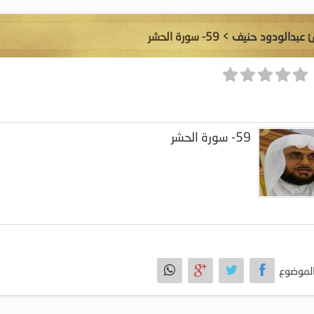
ئ عبدالودود حنيف
> 59- سورة الحشر
59- سورة الحشر
لموضوع