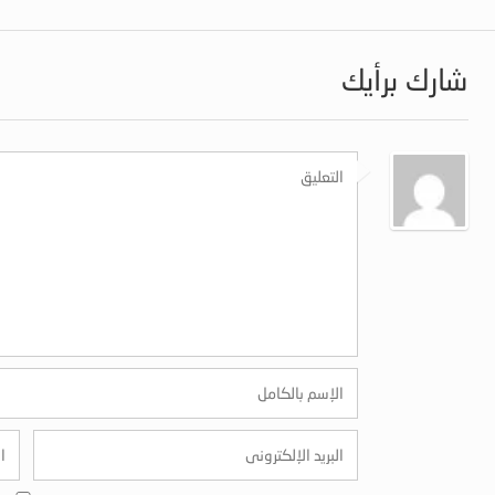
شارك برأيك