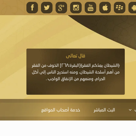
قال تعالى
قال 
﴿وَاللَّهُ يَعِدُكُمْ مَغْفِرَةً مِنْهُ وَفَضْلًا﴾[البقرة: ٢٦٨] قدَّم
﴿الشيطان يعِدُكم الفقر﴾[البقرة:٢٦٨] الخوف من الفقر
«خَيْرُ الدُّعَاءِ دُعَاءُ يَو
ايا التي
من أهم أسلحة الشيطان، ومنه استدرج الناس إلى أكل
قَبْلِي: لاَ إِلَهَ إِلاَّ 
الحرام، ومنعهم من الإنفاق الواجب .
الْحَمْدُ،
البث المباشر
خدمة أصحاب المواقع