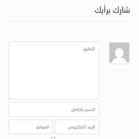
شارك برأيك