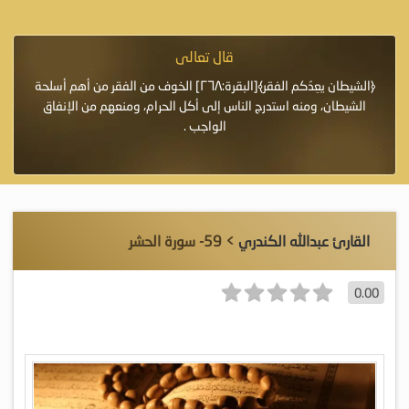
قال تعالى
فرة لأنها أغلى
﴿الشيطان يعِدُكم الفقر﴾[البقرة:٢٦٨] الخوف من الفقر من أهم أسلحة
«خَيْرُ
الشيطان، ومنه استدرج الناس إلى أكل الحرام، ومنعهم من الإنفاق
اللَّ
الواجب .
القارئ عبدالله الكندري
> 59- سورة الحشر
0.00