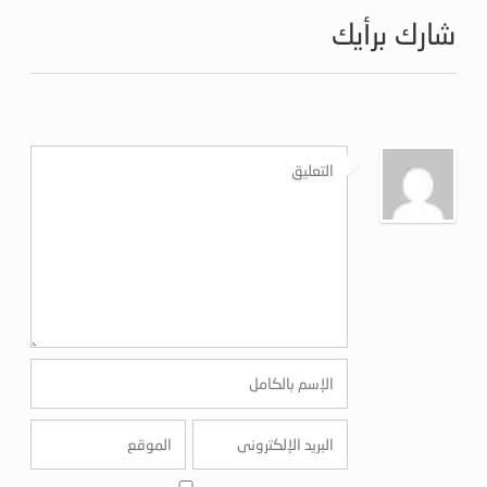
شارك برأيك