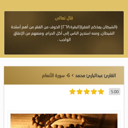
قال تعالى
فرة لأنها أغلى
﴿الشيطان يعِدُكم الفقر﴾[البقرة:٢٦٨] الخوف من الفقر من أهم أسلحة
«خَيْرُ
الشيطان، ومنه استدرج الناس إلى أكل الحرام، ومنعهم من الإنفاق
اللَّ
الواجب .
القارئ عبدالبارئ محمد
> 6- سورة الأنعام
5.00