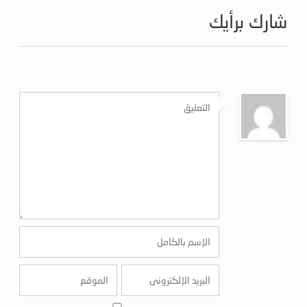
شارك برأيك