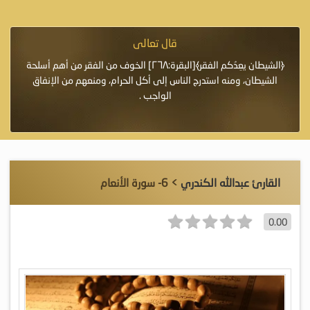
قال تعالى
فرة لأنها أغلى
﴿الشيطان يعِدُكم الفقر﴾[البقرة:٢٦٨] الخوف من الفقر من أهم أسلحة
«خَيْرُ
الشيطان، ومنه استدرج الناس إلى أكل الحرام، ومنعهم من الإنفاق
اللَّ
الواجب .
القارئ عبدالله الكندري
> 6- سورة الأنعام
0.00