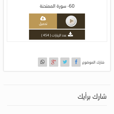
60- سورة الممتحنة
تحميل
عدد الزيارات ( 454 )
شارك الموضوع
شارك برأيك