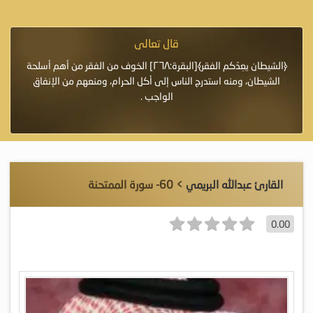
قال تعالى
فرة لأنها أغلى
﴿الشيطان يعِدُكم الفقر﴾[البقرة:٢٦٨] الخوف من الفقر من أهم أسلحة
«خَيْرُ
الشيطان، ومنه استدرج الناس إلى أكل الحرام، ومنعهم من الإنفاق
اللَّ
الواجب .
القارئ عبدالله البريمي
> 60- سورة الممتحنة
0.00